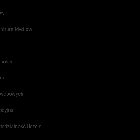
ów
Centrum Mediów
pności
ni
osobowych
pcyjna
edzialność Uczelni