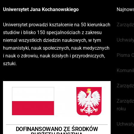
Uniwersytet Jana Kochanowskiego
Najnows
Uniwersytet prowadzi kształcenie na 50 kierunkach
Zarządz
studiów i blisko 150 specjalnościach z zakresu
Uchwały
niemal wszystkich dziedzin naukowych, w tym
humanistyki, nauk społecznych, nauk medycznych
Pisma O
i nauk o zdrowiu, nauk ścisłych i przyrodniczych,
sztuki.
Komunik
Zarządz
Zarządz
roku
Uchwały
DOFINANSOWANO ZE ŚRODKÓW