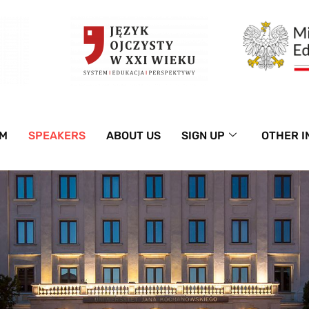
M
SPEAKERS
ABOUT US
SIGN UP
OTHER I